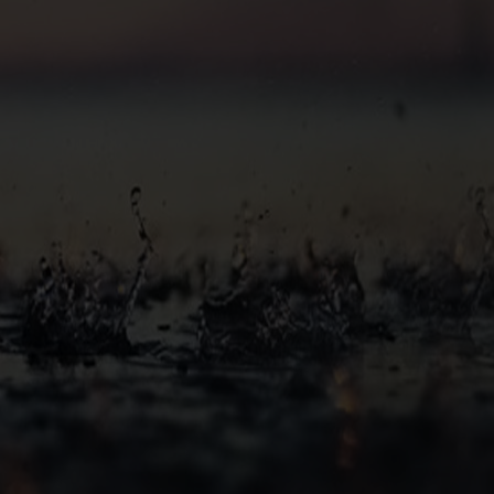
产品中心
Products
荣誉证书
Honor
网站动态
News
联系我们
Contact us