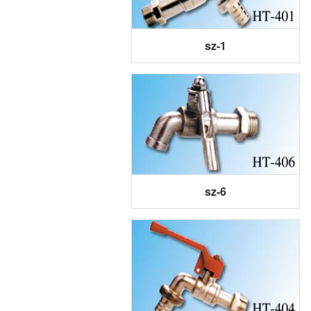
sz-1
sz-6